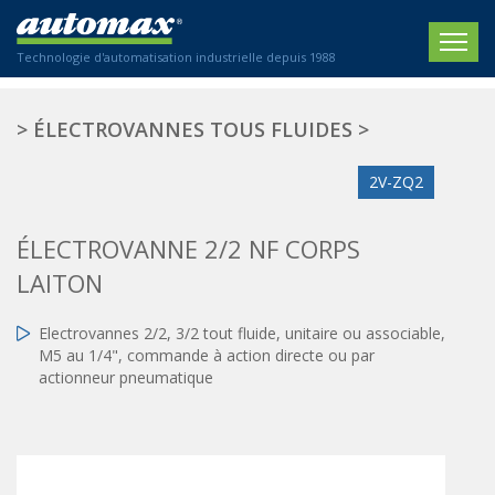
Technologie d'automatisation industrielle depuis 1988
ACCUEIL
>
ÉLECTROVANNES TOUS FLUIDES
>
SOCIÉTÉ
2V-ZQ2
PRODUITS
ÉLECTROVANNE 2/2 NF CORPS
ACTIONNEURS
SECTEURS
LAITON
Actionneurs électriques
Agriculture
CONTACT
Actionneurs normalisés
Electrovannes 2/2, 3/2 tout fluide, unitaire ou associable,
Emballage / Étiquetage
M5 au 1/4", commande à action directe ou par
Actionneurs standardisés
Nous sommes heureux de vous conseiller !
actionneur pneumatique
Imprimerie
Amortisseurs hydrauliques
+33 0 254 553 811
Plasturgie
Régulateurs hydrauliques
Systèmes modulaires pneumatiques
Solutions personnalisées
En
Tables de translation
Textiles