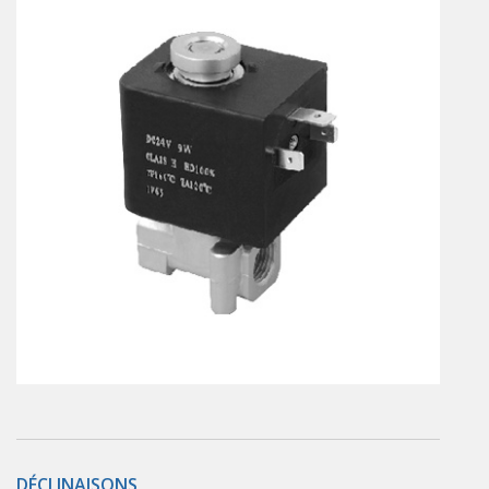
Vérins à combinaisons de mouvement
vérins rotatifs
Vérins sans tige
CONNECTIQUE
Joints tournants
CONTRÔLE DES FLUIDES
Auxiliaires de ligne
Auxiliaires de raccordement
Électrovannes tous fluides
DISTRIBUTEURS
Commande à pédale
Commande électrique
Commande manuelle
Commande musculaire
DÉCLINAISONS
Commande pneumatique