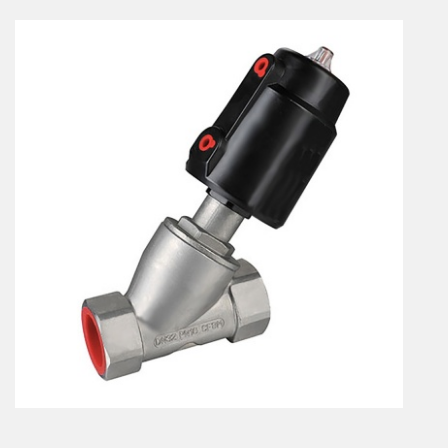
Vérins à combinaisons de mouvement
vérins rotatifs
Vérins sans tige
CONNECTIQUE
Joints tournants
CONTRÔLE DES FLUIDES
Auxiliaires de ligne
Auxiliaires de raccordement
Électrovannes tous fluides
DISTRIBUTEURS
Commande à pédale
Commande électrique
Commande manuelle
Commande musculaire
Commande pneumatique