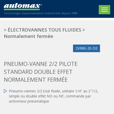
Technologie d'automatisation industrielle depuis 1988
ACCUEIL
>
ÉLECTROVANNES TOUS FLUIDES
>
Normalement fermée
SOCIÉTÉ
2VR80-20-DE
PRODUITS
ACTIONNEURS
SECTEURS
PNEUMO-VANNE 2/2 PILOTE
Actionneurs électriques
STANDARD DOUBLE EFFET
Agriculture
CONTACT
Actionneurs normalisés
NORMALEMENT FERMÉE
Emballage / Étiquetage
Actionneurs standardisés
Nous sommes heureux de vous conseiller !
Imprimerie
Amortisseurs hydrauliques
Pneumo-vannes 2/2 tout fluide, unitaire 1/4" au 2"1/2,
+33 0 254 553 811
simple ou double effet NO ou NF, commande par
Plasturgie
Régulateurs hydrauliques
actionneur pneumatique
Systèmes modulaires pneumatiques
Solutions personnalisées
En
Tables de translation
Textiles