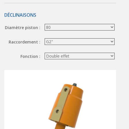
ÉLECTROVANNES DE DÉCOLMATAGE
DÉCLINAISONS
Électrovannes à jet pulsé
Vannes à jet pulsé
Diamètre piston :
OUTILS COUPANTS
Raccordement :
Ciseaux pneumatiques
Couteaux pneumatiques
Fonction :
PINCES DE PRÉHENSION
Préhenseurs angulaires
Préhenseurs parallèles
TRAITEMENT D'AIR
Traitements d'air
Traitements d'air - Accessoires
Traitements d'air - Ioniseurs
Traitements d'air compacts