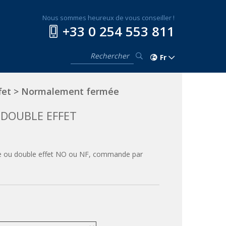
Nous sommes heureux de vous conseiller !
+33 0 254 553 811
Fr
fet
>
Normalement fermée
 DOUBLE EFFET
ple ou double effet NO ou NF, commande par