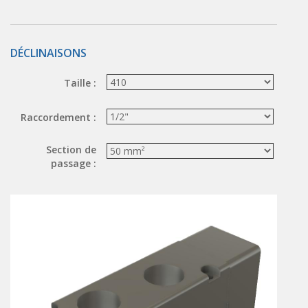
ÉLECTROVANNES DE DÉCOLMATAGE
Électrovannes à jet pulsé
DÉCLINAISONS
Vannes à jet pulsé
Taille :
OUTILS COUPANTS
Ciseaux pneumatiques
Raccordement :
Couteaux pneumatiques
Section de
PINCES DE PRÉHENSION
passage :
Préhenseurs angulaires
Préhenseurs parallèles
TRAITEMENT D'AIR
Traitements d'air
Traitements d'air - Accessoires
Traitements d'air - Ioniseurs
Traitements d'air compacts