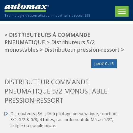
Technologie d'automatisation industrielle depuis 1988
ACCUEIL
>
DISTRIBUTEURS À COMMANDE
PNEUMATIQUE
>
Distributeurs 5/2
SOCIÉTÉ
monostables
>
Distributeur pression-ressort
>
PRODUITS
J4A410-15
ACTIONNEURS
SECTEURS
DISTRIBUTEUR COMMANDE
Actionneurs électriques
Agriculture
CONTACT
Actionneurs normalisés
PNEUMATIQUE 5/2 MONOSTABLE
Emballage / Étiquetage
Actionneurs standardisés
PRESSION-RESSORT
Nous sommes heureux de vous conseiller !
Imprimerie
Amortisseurs hydrauliques
+33 0 254 553 811
Plasturgie
Régulateurs hydrauliques
Distributeurs J3A -J4A à pilotage pneumatique, fonctions
3/2, 5/2 & 5/3, 4 tailles, raccordement du M5 au 1/2",
Systèmes modulaires pneumatiques
Solutions personnalisées
En
simple ou double pilote.
Tables de translation
Textiles