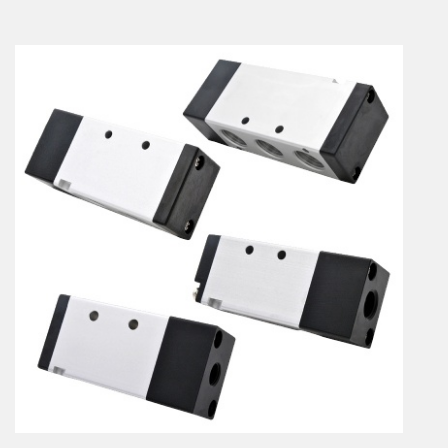
Vérins à combinaisons de mouvement
vérins rotatifs
Vérins sans tige
CONNECTIQUE
Joints tournants
CONTRÔLE DES FLUIDES
Auxiliaires de ligne
Auxiliaires de raccordement
Électrovannes tous fluides
DISTRIBUTEURS
Commande à pédale
Commande électrique
Commande manuelle
Commande musculaire
Commande pneumatique