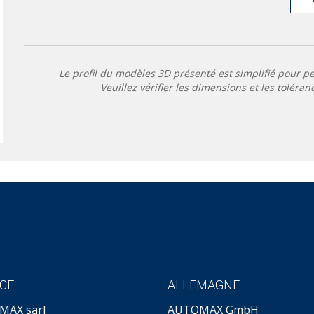
Le profil du modèles 3D présenté est simplifié pour p
Veuillez vérifier les dimensions et les toléran
CE
ALLEMAGNE
MAX sarl
AUTOMAX GmbH