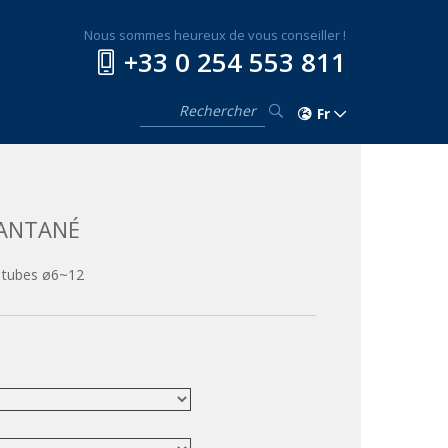
Nous sommes heureux de vous conseiller !
+33 0 254 553 811
Fr
TANTANÉ
 tubes ø6~12