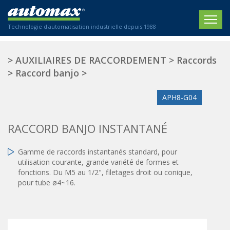
Technologie d'automatisation industrielle depuis 1988
ACCUEIL
>
AUXILIAIRES DE RACCORDEMENT
>
Raccords
>
Raccord banjo
>
SOCIÉTÉ
APH8-G04
PRODUITS
ACTIONNEURS
SECTEURS
RACCORD BANJO INSTANTANÉ
Actionneurs électriques
Agriculture
CONTACT
Gamme de raccords instantanés standard, pour
Actionneurs normalisés
Emballage / Étiquetage
utilisation courante, grande variété de formes et
Actionneurs standardisés
Nous sommes heureux de vous conseiller !
fonctions. Du M5 au 1/2", filetages droit ou conique,
Imprimerie
Amortisseurs hydrauliques
pour tube ø4~16.
+33 0 254 553 811
Plasturgie
Régulateurs hydrauliques
Systèmes modulaires pneumatiques
Solutions personnalisées
En
Tables de translation
Textiles