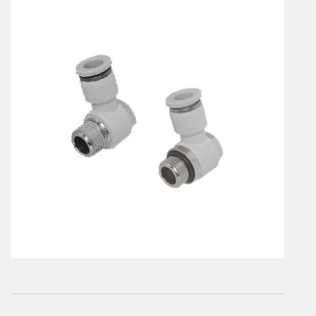
Vérins à combinaisons de mouvement
vérins rotatifs
Vérins sans tige
CONNECTIQUE
Joints tournants
CONTRÔLE DES FLUIDES
Auxiliaires de ligne
Auxiliaires de raccordement
Électrovannes tous fluides
DISTRIBUTEURS
Commande à pédale
Commande électrique
Commande manuelle
Commande musculaire
Commande pneumatique