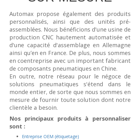
Vérins à combinaisons de mouvement
vérins rotatifs
Automax propose également des produits
personnalisés, ainsi que des unités pré-
Vérins sans tige
assemblées. Nous bénéficions d'une usine de
CONNECTIQUE
production CNC hautement automatisée et
Joints tournants
d'une capacité d'assemblage en Allemagne
ainsi qu’en en France. De plus, nous sommes
CONTRÔLE DES FLUIDES
en coentreprise avec un important fabricant
Auxiliaires de ligne
de composants pneumatiques en Chine.
Auxiliaires de raccordement
En outre, notre réseau pour le négoce de
Électrovannes tous fluides
solutions pneumatiques s'étend dans le
monde entier, de sorte que nous sommes en
DISTRIBUTEURS
mesure de fournir toute solution dont notre
Commande à pédale
clientèle a besoin.
Commande électrique
Nos principaux produits à personnaliser
Commande manuelle
sont :
Commande musculaire
Entreprise OEM (étiquetage)
Commande pneumatique