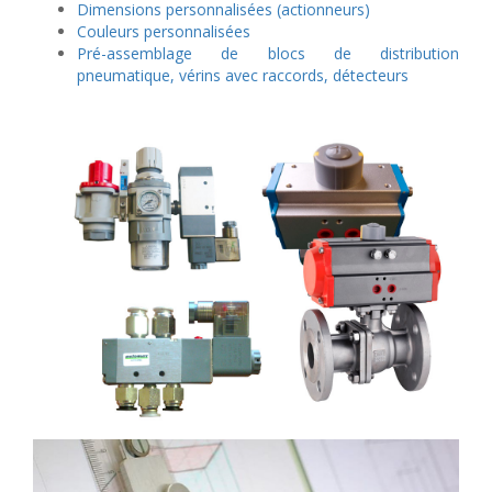
Dimensions personnalisées (actionneurs)
ÉLECTROVANNES DE DÉCOLMATAGE
Couleurs personnalisées
Pré-assemblage de blocs de distribution
Électrovannes à jet pulsé
pneumatique, vérins avec raccords, détecteurs
Vannes à jet pulsé
OUTILS COUPANTS
Ciseaux pneumatiques
Couteaux pneumatiques
PINCES DE PRÉHENSION
Préhenseurs angulaires
Préhenseurs parallèles
TRAITEMENT D'AIR
Traitements d'air
Traitements d'air - Accessoires
Traitements d'air - Ioniseurs
Traitements d'air compacts