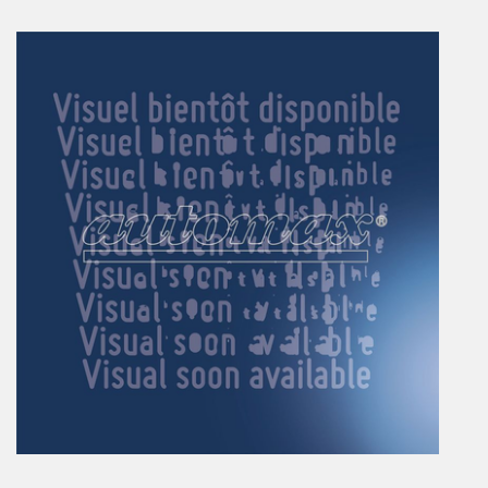
Vérins à combinaisons de mouvement
vérins rotatifs
Vérins sans tige
CONNECTIQUE
Joints tournants
CONTRÔLE DES FLUIDES
Auxiliaires de ligne
Auxiliaires de raccordement
Électrovannes tous fluides
DISTRIBUTEURS
Commande à pédale
Commande électrique
Commande manuelle
Commande musculaire
Commande pneumatique