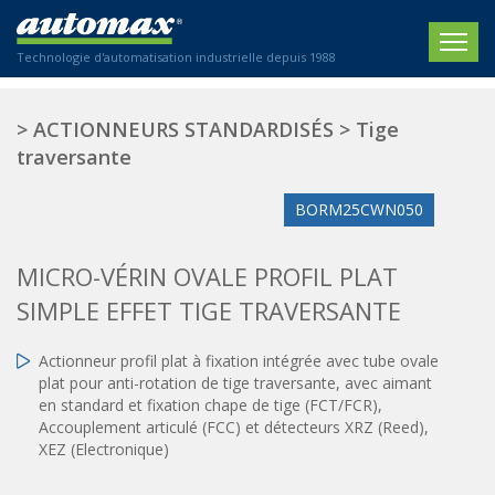
Technologie d'automatisation industrielle depuis 1988
ACCUEIL
>
ACTIONNEURS STANDARDISÉS
>
Tige
traversante
SOCIÉTÉ
BORM25CWN050
PRODUITS
ACTIONNEURS
SECTEURS
MICRO-VÉRIN OVALE PROFIL PLAT
Actionneurs électriques
SIMPLE EFFET TIGE TRAVERSANTE
Agriculture
CONTACT
Actionneurs normalisés
Emballage / Étiquetage
Actionneur profil plat à fixation intégrée avec tube ovale
Actionneurs standardisés
Nous sommes heureux de vous conseiller !
Imprimerie
plat pour anti-rotation de tige traversante, avec aimant
Amortisseurs hydrauliques
+33 0 254 553 811
en standard et fixation chape de tige (FCT/FCR),
Plasturgie
Régulateurs hydrauliques
Accouplement articulé (FCC) et détecteurs XRZ (Reed),
XEZ (Electronique)
Systèmes modulaires pneumatiques
Solutions personnalisées
En
Tables de translation
Textiles