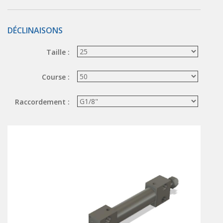
ÉLECTROVANNES DE DÉCOLMATAGE
DÉCLINAISONS
Électrovannes à jet pulsé
Vannes à jet pulsé
Taille :
OUTILS COUPANTS
Course :
Ciseaux pneumatiques
Couteaux pneumatiques
Raccordement :
PINCES DE PRÉHENSION
Préhenseurs angulaires
Préhenseurs parallèles
TRAITEMENT D'AIR
Traitements d'air
Traitements d'air - Accessoires
Traitements d'air - Ioniseurs
Traitements d'air compacts