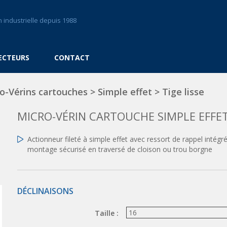
 industrielle depuis 1988
ECTEURS
CONTACT
o-Vérins cartouches
>
Simple effet
>
Tige lisse
MICRO-VÉRIN CARTOUCHE SIMPLE EFFET 
Actionneur fileté à simple effet avec ressort de rappel intég
montage sécurisé en traversé de cloison ou trou borgne
DÉCLINAISONS
Taille :