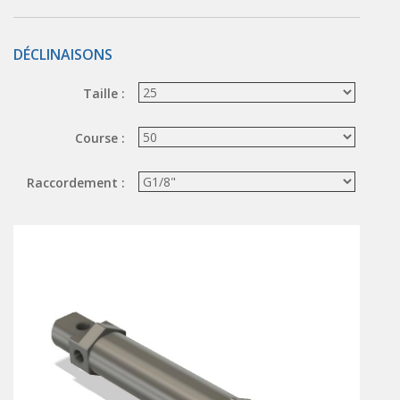
ÉLECTROVANNES DE DÉCOLMATAGE
DÉCLINAISONS
Électrovannes à jet pulsé
Vannes à jet pulsé
Taille :
OUTILS COUPANTS
Course :
Ciseaux pneumatiques
Couteaux pneumatiques
Raccordement :
PINCES DE PRÉHENSION
Préhenseurs angulaires
Préhenseurs parallèles
TRAITEMENT D'AIR
Traitements d'air
Traitements d'air - Accessoires
Traitements d'air - Ioniseurs
Traitements d'air compacts