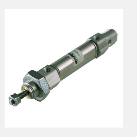
Vérins à combinaisons de mouvement
vérins rotatifs
Vérins sans tige
CONNECTIQUE
Joints tournants
CONTRÔLE DES FLUIDES
Auxiliaires de ligne
Auxiliaires de raccordement
Électrovannes tous fluides
DISTRIBUTEURS
Commande à pédale
Commande électrique
Commande manuelle
Commande musculaire
Commande pneumatique