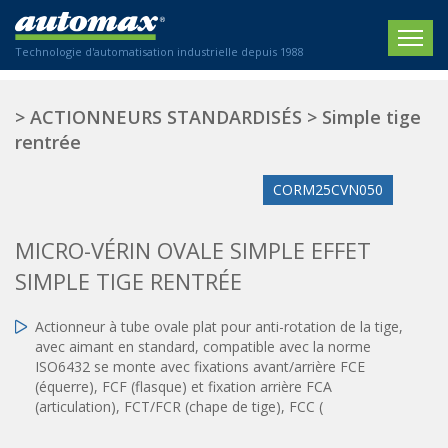
Technologie d'automatisation industrielle depuis 1988
ACCUEIL
>
ACTIONNEURS STANDARDISÉS
>
Simple tige
rentrée
SOCIÉTÉ
CORM25CVN050
PRODUITS
ACTIONNEURS
SECTEURS
MICRO-VÉRIN OVALE SIMPLE EFFET
Actionneurs électriques
SIMPLE TIGE RENTRÉE
Agriculture
CONTACT
Actionneurs normalisés
Emballage / Étiquetage
Actionneur à tube ovale plat pour anti-rotation de la tige,
Actionneurs standardisés
Nous sommes heureux de vous conseiller !
Imprimerie
avec aimant en standard, compatible avec la norme
Amortisseurs hydrauliques
+33 0 254 553 811
ISO6432 se monte avec fixations avant/arrière FCE
Plasturgie
Régulateurs hydrauliques
(équerre), FCF (flasque) et fixation arrière FCA
(articulation), FCT/FCR (chape de tige), FCC (
Systèmes modulaires pneumatiques
Solutions personnalisées
En
Tables de translation
Textiles