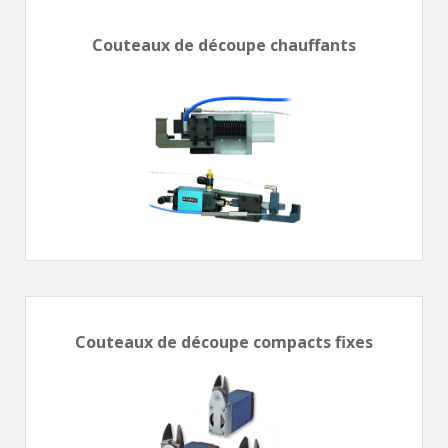
Vérins à combinaisons de mouvement
vérins rotatifs
Couteaux de découpe chauffants
Vérins sans tige
CONNECTIQUE
Joints tournants
CONTRÔLE DES FLUIDES
Auxiliaires de ligne
Auxiliaires de raccordement
Électrovannes tous fluides
DISTRIBUTEURS
Commande à pédale
Couteaux de découpe compacts fixes
Commande électrique
Commande manuelle
Commande musculaire
Commande pneumatique