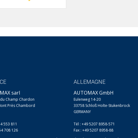
CE
ALLEMAGNE
MAX sarl
AUTOMAX GmbH
e du Champ Chardon
Eulenweg 14-20
Mont Près Chambord
33758 Schloß Holte-Stukenbrock
GERMANY
54 553 811
Tél : +49 5207 8958-571
254 708 126
Fax : +49 5207 8958-88