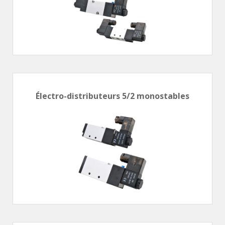
ÉLECTROVANNES DE DÉCOLMATAGE
Électrovannes à jet pulsé
Vannes à jet pulsé
OUTILS COUPANTS
Ciseaux pneumatiques
Électro-distributeurs 5/2 monostables
Couteaux pneumatiques
PINCES DE PRÉHENSION
Préhenseurs angulaires
Préhenseurs parallèles
TRAITEMENT D'AIR
Traitements d'air
Traitements d'air - Accessoires
Traitements d'air - Ioniseurs
Traitements d'air compacts