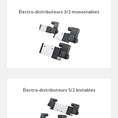
Vérins à combinaisons de mouvement
vérins rotatifs
Électro-distributeurs 3/2 monostables
Vérins sans tige
CONNECTIQUE
Joints tournants
CONTRÔLE DES FLUIDES
Auxiliaires de ligne
Auxiliaires de raccordement
Électrovannes tous fluides
DISTRIBUTEURS
Commande à pédale
Électro-distributeurs 5/2 bistables
Commande électrique
Commande manuelle
Commande musculaire
Commande pneumatique