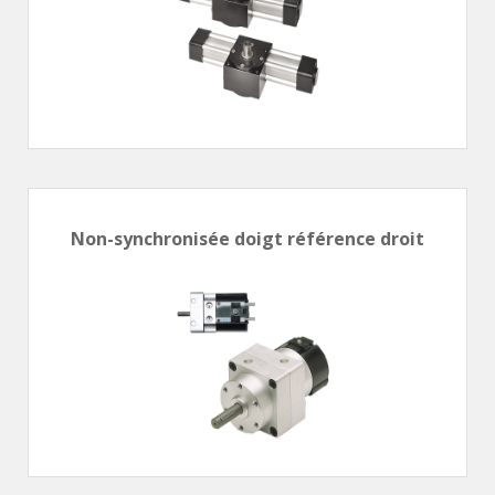
ÉLECTROVANNES DE DÉCOLMATAGE
Électrovannes à jet pulsé
Vannes à jet pulsé
OUTILS COUPANTS
Ciseaux pneumatiques
Couteaux pneumatiques
Non-synchronisée doigt référence droit
PINCES DE PRÉHENSION
Préhenseurs angulaires
Préhenseurs parallèles
TRAITEMENT D'AIR
Traitements d'air
Traitements d'air - Accessoires
Traitements d'air - Ioniseurs
Traitements d'air compacts