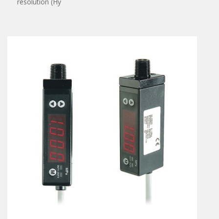
résolution (Hy
Vérins à combinaisons de mouvement
vérins rotatifs
Vérins sans tige
CONNECTIQUE
Joints tournants
CONTRÔLE DES FLUIDES
Auxiliaires de ligne
Auxiliaires de raccordement
Électrovannes tous fluides
DISTRIBUTEURS
Commande à pédale
Commande électrique
Commande manuelle
Commande musculaire
Commande pneumatique