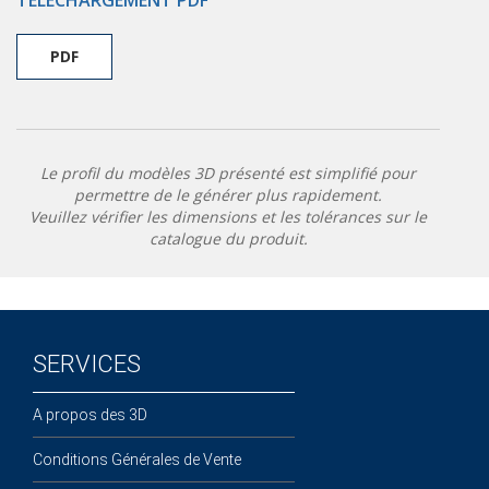
TÉLÉCHARGEMENT PDF
PDF
Le profil du modèles 3D présenté est simplifié pour
permettre de le générer plus rapidement.
Veuillez vérifier les dimensions et les tolérances sur le
catalogue du produit.
SERVICES
A propos des 3D
Conditions Générales de Vente