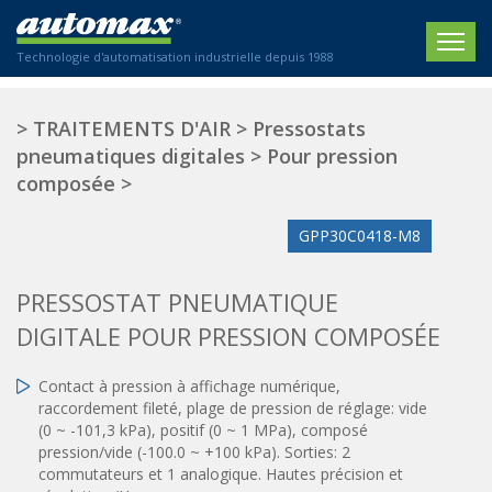
Technologie d'automatisation industrielle depuis 1988
ACCUEIL
>
TRAITEMENTS D'AIR
>
Pressostats
pneumatiques digitales
>
Pour pression
SOCIÉTÉ
composée
>
PRODUITS
GPP30C0418-M8
ACTIONNEURS
SECTEURS
PRESSOSTAT PNEUMATIQUE
Actionneurs électriques
Agriculture
CONTACT
Actionneurs normalisés
DIGITALE POUR PRESSION COMPOSÉE
Emballage / Étiquetage
Actionneurs standardisés
Nous sommes heureux de vous conseiller !
Imprimerie
Contact à pression à affichage numérique,
Amortisseurs hydrauliques
+33 0 254 553 811
raccordement fileté, plage de pression de réglage: vide
Plasturgie
Régulateurs hydrauliques
(0 ~ -101,3 kPa), positif (0 ~ 1 MPa), composé
Systèmes modulaires pneumatiques
pression/vide (-100.0 ~ +100 kPa). Sorties: 2
Solutions personnalisées
En
commutateurs et 1 analogique. Hautes précision et
Tables de translation
Textiles