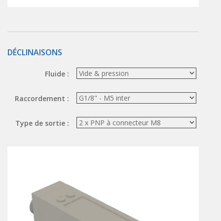
ÉLECTROVANNES DE DÉCOLMATAGE
Électrovannes à jet pulsé
Vannes à jet pulsé
DÉCLINAISONS
OUTILS COUPANTS
Fluide :
Ciseaux pneumatiques
Couteaux pneumatiques
Raccordement :
PINCES DE PRÉHENSION
Type de sortie :
Préhenseurs angulaires
Préhenseurs parallèles
TRAITEMENT D'AIR
Traitements d'air
Traitements d'air - Accessoires
Traitements d'air - Ioniseurs
Traitements d'air compacts