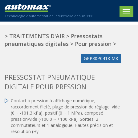
Technologie d'automatisation industrielle depuis 1988
ACCUEIL
>
TRAITEMENTS D'AIR
>
Pressostats
pneumatiques digitales
>
Pour pression
>
SOCIÉTÉ
GPP30P0418-M8
PRODUITS
ACTIONNEURS
SECTEURS
PRESSOSTAT PNEUMATIQUE
Actionneurs électriques
DIGITALE POUR PRESSION
Agriculture
CONTACT
Actionneurs normalisés
Emballage / Étiquetage
Contact à pression à affichage numérique,
Actionneurs standardisés
Nous sommes heureux de vous conseiller !
Imprimerie
raccordement fileté, plage de pression de réglage: vide
Amortisseurs hydrauliques
+33 0 254 553 811
(0 ~ -101,3 kPa), positif (0 ~ 1 MPa), composé
Plasturgie
Régulateurs hydrauliques
pression/vide (-100.0 ~ +100 kPa). Sorties: 2
commutateurs et 1 analogique. Hautes précision et
Systèmes modulaires pneumatiques
Solutions personnalisées
En
résolution (Hy
Tables de translation
Textiles