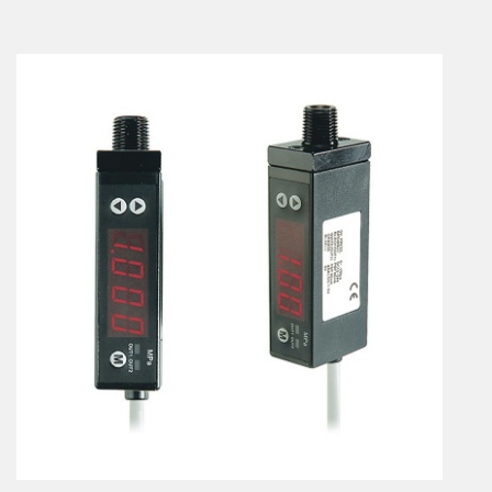
Vérins à combinaisons de mouvement
vérins rotatifs
Vérins sans tige
CONNECTIQUE
Joints tournants
CONTRÔLE DES FLUIDES
Auxiliaires de ligne
Auxiliaires de raccordement
Électrovannes tous fluides
DISTRIBUTEURS
Commande à pédale
Commande électrique
Commande manuelle
Commande musculaire
Commande pneumatique