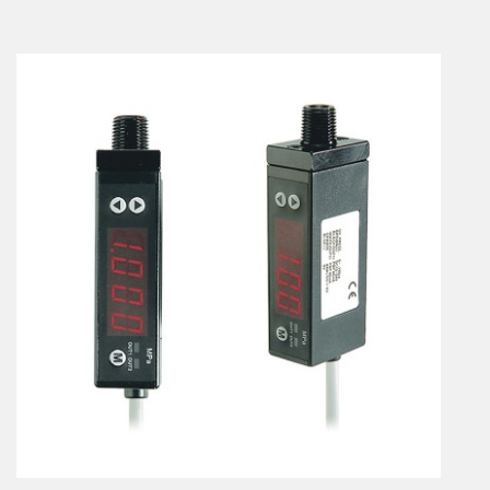
Vérins à combinaisons de mouvement
vérins rotatifs
Vérins sans tige
CONNECTIQUE
Joints tournants
CONTRÔLE DES FLUIDES
Auxiliaires de ligne
Auxiliaires de raccordement
Électrovannes tous fluides
DISTRIBUTEURS
Commande à pédale
Commande électrique
Commande manuelle
Commande musculaire
Commande pneumatique