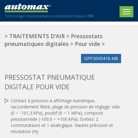
Technologie d'automatisation industrielle depuis 1988
ACCUEIL
>
TRAITEMENTS D'AIR
>
Pressostats
pneumatiques digitales
>
Pour vide
>
SOCIÉTÉ
GPP30V0418-M8
PRODUITS
ACTIONNEURS
SECTEURS
PRESSOSTAT PNEUMATIQUE
Actionneurs électriques
DIGITALE POUR VIDE
Agriculture
CONTACT
Actionneurs normalisés
Emballage / Étiquetage
Contact à pression à affichage numérique,
Actionneurs standardisés
Nous sommes heureux de vous conseiller !
Imprimerie
raccordement fileté, plage de pression de réglage: vide
Amortisseurs hydrauliques
+33 0 254 553 811
(0 ~ -101,3 kPa), positif (0 ~ 1 MPa), composé
Plasturgie
Régulateurs hydrauliques
pression/vide (-100.0 ~ +100 kPa). Sorties: 2
commutateurs et 1 analogique. Hautes précision et
Systèmes modulaires pneumatiques
Solutions personnalisées
En
résolution (Hy
Tables de translation
Textiles