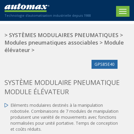
Technologie d'automatisation industrielle depuis 1988
ACCUEIL
>
SYSTÈMES MODULAIRES PNEUMATIQUES
>
Modules pneumatiques associables
>
Module
SOCIÉTÉ
élévateur
>
PRODUITS
GPS85E40
ACTIONNEURS
SECTEURS
SYSTÈME MODULAIRE PNEUMATIQUE
Actionneurs électriques
Agriculture
CONTACT
Actionneurs normalisés
MODULE ÉLÉVATEUR
Emballage / Étiquetage
Actionneurs standardisés
Nous sommes heureux de vous conseiller !
Imprimerie
Eléments modulaires destinés à la manipulation
Amortisseurs hydrauliques
+33 0 254 553 811
robotisée. Combinaisons de 7 modules de manipulation
Plasturgie
Régulateurs hydrauliques
produisent une variété de mouvements avec fonctions
Systèmes modulaires pneumatiques
normalisées pour unité portative. Temps de conception
Solutions personnalisées
En
et coûts réduits.
Tables de translation
Textiles