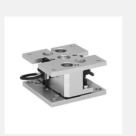
Vérins à combinaisons de mouvement
vérins rotatifs
Vérins sans tige
CONNECTIQUE
Joints tournants
CONTRÔLE DES FLUIDES
Auxiliaires de ligne
Auxiliaires de raccordement
Électrovannes tous fluides
DISTRIBUTEURS
Commande à pédale
Commande électrique
Commande manuelle
Commande musculaire
Commande pneumatique