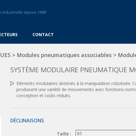
 industrielle depuis 1988
ECTEURS
CONTACT
QUES
>
Modules pneumatiques associables
>
Module
SYSTÈME MODULAIRE PNEUMATIQUE M
Eléments modulaires destinés à la manipulation robotisée.
produisent une variété de mouvements avec fonctions norma
conception et coûts réduits.
DÉCLINAISONS
Taille :