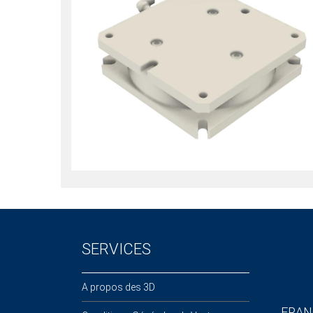
SERVICES
A propos des 3D
FRAN