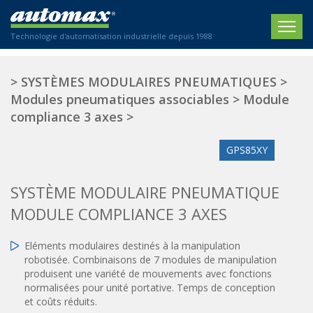
Technologie d'automatisation industrielle depuis 1988
ACCUEIL
>
SYSTÈMES MODULAIRES PNEUMATIQUES
>
Modules pneumatiques associables
>
Module
SOCIÉTÉ
compliance 3 axes
>
PRODUITS
GPS85XY
ACTIONNEURS
SECTEURS
SYSTÈME MODULAIRE PNEUMATIQUE
Actionneurs électriques
Agriculture
CONTACT
Actionneurs normalisés
MODULE COMPLIANCE 3 AXES
Emballage / Étiquetage
Actionneurs standardisés
Nous sommes heureux de vous conseiller !
Imprimerie
Eléments modulaires destinés à la manipulation
Amortisseurs hydrauliques
+33 0 254 553 811
robotisée. Combinaisons de 7 modules de manipulation
Plasturgie
Régulateurs hydrauliques
produisent une variété de mouvements avec fonctions
Systèmes modulaires pneumatiques
normalisées pour unité portative. Temps de conception
Solutions personnalisées
En
et coûts réduits.
Tables de translation
Textiles