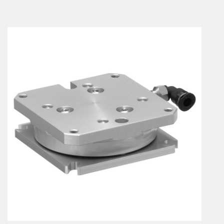
Vérins à combinaisons de mouvement
vérins rotatifs
Vérins sans tige
CONNECTIQUE
Joints tournants
CONTRÔLE DES FLUIDES
Auxiliaires de ligne
Auxiliaires de raccordement
Électrovannes tous fluides
DISTRIBUTEURS
Commande à pédale
Commande électrique
Commande manuelle
Commande musculaire
Commande pneumatique