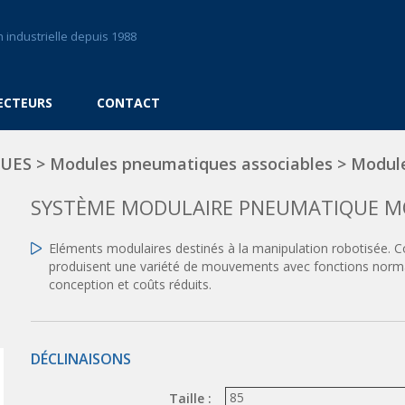
 industrielle depuis 1988
ECTEURS
CONTACT
QUES
>
Modules pneumatiques associables
>
Modul
SYSTÈME MODULAIRE PNEUMATIQUE 
Eléments modulaires destinés à la manipulation robotisée.
produisent une variété de mouvements avec fonctions norma
conception et coûts réduits.
DÉCLINAISONS
Taille :