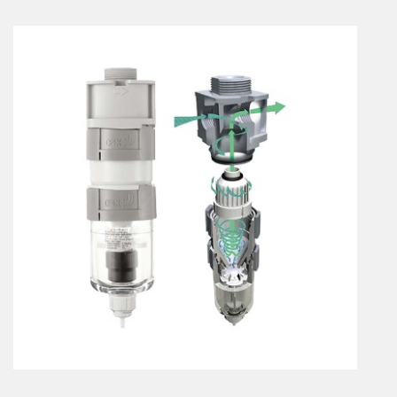
Vérins à combinaisons de mouvement
vérins rotatifs
Vérins sans tige
CONNECTIQUE
Joints tournants
CONTRÔLE DES FLUIDES
Auxiliaires de ligne
Auxiliaires de raccordement
Électrovannes tous fluides
DISTRIBUTEURS
Commande à pédale
Commande électrique
Commande manuelle
Commande musculaire
Commande pneumatique