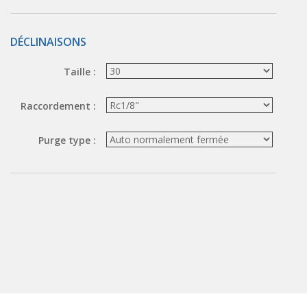
ÉLECTROVANNES DE DÉCOLMATAGE
DÉCLINAISONS
Électrovannes à jet pulsé
Vannes à jet pulsé
Taille :
OUTILS COUPANTS
Raccordement :
Ciseaux pneumatiques
Couteaux pneumatiques
Purge type :
PINCES DE PRÉHENSION
Préhenseurs angulaires
Préhenseurs parallèles
TRAITEMENT D'AIR
Traitements d'air
Traitements d'air - Accessoires
Traitements d'air - Ioniseurs
Traitements d'air compacts