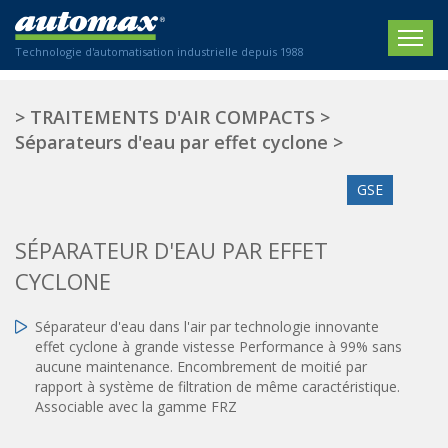
Technologie d'automatisation industrielle depuis 1988
ACCUEIL
>
TRAITEMENTS D'AIR COMPACTS
>
Séparateurs d'eau par effet cyclone
>
SOCIÉTÉ
GSE
PRODUITS
ACTIONNEURS
SECTEURS
SÉPARATEUR D'EAU PAR EFFET
Actionneurs électriques
CYCLONE
Agriculture
CONTACT
Actionneurs normalisés
Emballage / Étiquetage
Séparateur d'eau dans l'air par technologie innovante
Actionneurs standardisés
Nous sommes heureux de vous conseiller !
Imprimerie
effet cyclone à grande vistesse Performance à 99% sans
Amortisseurs hydrauliques
+33 0 254 553 811
aucune maintenance. Encombrement de moitié par
Plasturgie
Régulateurs hydrauliques
rapport à système de filtration de même caractéristique.
Associable avec la gamme FRZ
Systèmes modulaires pneumatiques
Solutions personnalisées
En
Tables de translation
Textiles