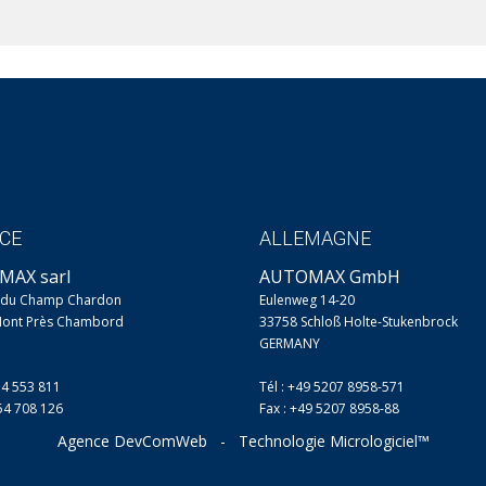
CE
ALLEMAGNE
MAX sarl
AUTOMAX GmbH
e du Champ Chardon
Eulenweg 14-20
Mont Près Chambord
33758 Schloß Holte-Stukenbrock
GERMANY
54 553 811
Tél : +49 5207 8958-571
254 708 126
Fax : +49 5207 8958-88
Agence DevComWeb
-
Technologie Micrologiciel™