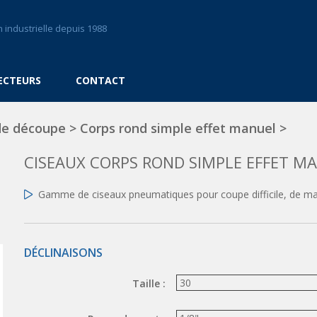
 industrielle depuis 1988
ECTEURS
CONTACT
de découpe
>
Corps rond simple effet manuel
>
CISEAUX CORPS ROND SIMPLE EFFET M
Gamme de ciseaux pneumatiques pour coupe difficile, de maté
DÉCLINAISONS
Taille :