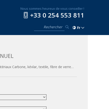
Nous sommes heureux de vous conseiller !
+33 0 254 553 811
Fr
ANUEL
riaux Carbone, kévlar, textile, fibre de verre…