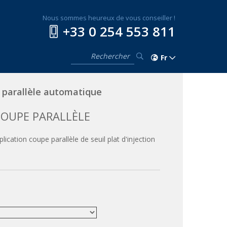
Nous sommes heureux de vous conseiller !
+33 0 254 553 811
Fr
 parallèle automatique
COUPE PARALLÈLE
ication coupe parallèle de seuil plat d'injection