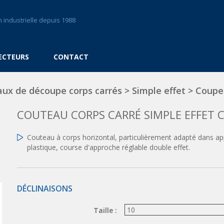
 industrielle depuis 1988
ECTEURS
CONTACT
ux de découpe corps carrés
>
Simple effet
>
Coupe
COUTEAU CORPS CARRÉ SIMPLE EFFET 
Couteau à corps horizontal, particulièrement adapté dans appl
plastique, course d'approche réglable double effet.
DÉCLINAISONS
Taille :