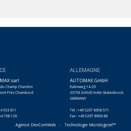
CE
ALLEMAGNE
MAX sarl
AUTOMAX GmbH
e du Champ Chardon
Eulenweg 14-20
Mont Près Chambord
33758 Schloß Holte-Stukenbrock
GERMANY
54 553 811
Tél : +49 5207 8958-571
254 708 126
Fax : +49 5207 8958-88
Agence DevComWeb
-
Technologie Micrologiciel™