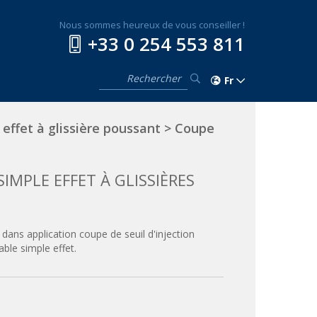
Nous sommes heureux de vous conseiller !
+33 0 254 553 811
Fr
 effet à glissière poussant
>
Coupe
MPLE EFFET À GLISSIÈRES
ans application coupe de seuil d'injection
able simple effet.