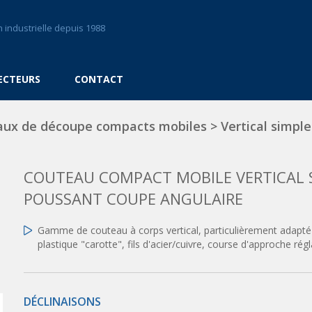
 industrielle depuis 1988
ECTEURS
CONTACT
aux de découpe compacts mobiles
>
Vertical simple
COUTEAU COMPACT MOBILE VERTICAL SI
POUSSANT COUPE ANGULAIRE
Gamme de couteau à corps vertical, particulièrement adapté d
plastique "carotte", fils d'acier/cuivre, course d'approche régl
DÉCLINAISONS