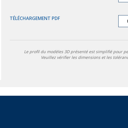
TÉLÉCHARGEMENT PDF
Le profil du modèles 3D présenté est simplifié pour p
Veuillez vérifier les dimensions et les toléran