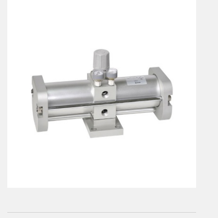
Vérins à combinaisons de mouvement
vérins rotatifs
Vérins sans tige
CONNECTIQUE
Joints tournants
CONTRÔLE DES FLUIDES
Auxiliaires de ligne
Auxiliaires de raccordement
Électrovannes tous fluides
DISTRIBUTEURS
Commande à pédale
Commande électrique
Commande manuelle
Commande musculaire
Commande pneumatique