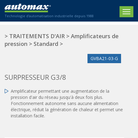
Technologie d'automatisation industrielle depuis 1988
ACCUEIL
>
TRAITEMENTS D'AIR
>
Amplificateurs de
pression
>
Standard
>
SOCIÉTÉ
GVBA21-03-G
PRODUITS
ACTIONNEURS
SECTEURS
SURPRESSEUR G3/8
Actionneurs électriques
Agriculture
CONTACT
Amplificateur permettant une augmentation de la
Actionneurs normalisés
Emballage / Étiquetage
pression d'air du réseau jusqu'à deux fois plus.
Actionneurs standardisés
Nous sommes heureux de vous conseiller !
Fonctionnement autonome sans aucune alimentation
Imprimerie
Amortisseurs hydrauliques
électrique, réduit la génération de chaleur et permet une
+33 0 254 553 811
installation facile.
Plasturgie
Régulateurs hydrauliques
Systèmes modulaires pneumatiques
Solutions personnalisées
En
Tables de translation
Textiles