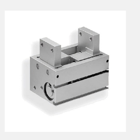
Vérins à combinaisons de mouvement
vérins rotatifs
Vérins sans tige
CONNECTIQUE
Joints tournants
CONTRÔLE DES FLUIDES
Auxiliaires de ligne
Auxiliaires de raccordement
Électrovannes tous fluides
DISTRIBUTEURS
Commande à pédale
Commande électrique
Commande manuelle
Commande musculaire
Commande pneumatique