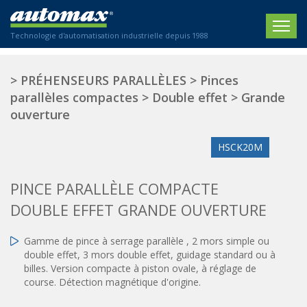
Technologie d'automatisation industrielle depuis 1988
ACCUEIL
>
PRÉHENSEURS PARALLÈLES
>
Pinces
parallèles compactes
>
Double effet
>
Grande
SOCIÉTÉ
ouverture
PRODUITS
HSCK20M
ACTIONNEURS
SECTEURS
PINCE PARALLÈLE COMPACTE
Actionneurs électriques
Agriculture
CONTACT
Actionneurs normalisés
DOUBLE EFFET GRANDE OUVERTURE
Emballage / Étiquetage
Actionneurs standardisés
Nous sommes heureux de vous conseiller !
Imprimerie
Gamme de pince à serrage parallèle , 2 mors simple ou
Amortisseurs hydrauliques
+33 0 254 553 811
double effet, 3 mors double effet, guidage standard ou à
Plasturgie
Régulateurs hydrauliques
billes. Version compacte à piston ovale, à réglage de
Systèmes modulaires pneumatiques
course. Détection magnétique d'origine.
Solutions personnalisées
En
Tables de translation
Textiles