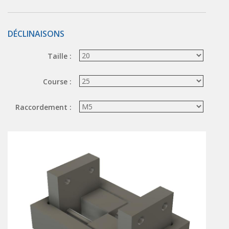
ÉLECTROVANNES DE DÉCOLMATAGE
DÉCLINAISONS
Électrovannes à jet pulsé
Vannes à jet pulsé
Taille :
OUTILS COUPANTS
Course :
Ciseaux pneumatiques
Couteaux pneumatiques
Raccordement :
PINCES DE PRÉHENSION
Préhenseurs angulaires
Préhenseurs parallèles
TRAITEMENT D'AIR
Traitements d'air
Traitements d'air - Accessoires
Traitements d'air - Ioniseurs
Traitements d'air compacts