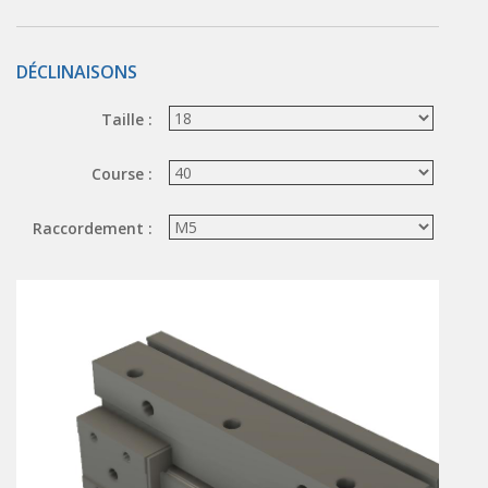
ÉLECTROVANNES DE DÉCOLMATAGE
DÉCLINAISONS
Électrovannes à jet pulsé
Vannes à jet pulsé
Taille :
OUTILS COUPANTS
Course :
Ciseaux pneumatiques
Couteaux pneumatiques
Raccordement :
PINCES DE PRÉHENSION
Préhenseurs angulaires
Préhenseurs parallèles
TRAITEMENT D'AIR
Traitements d'air
Traitements d'air - Accessoires
Traitements d'air - Ioniseurs
Traitements d'air compacts