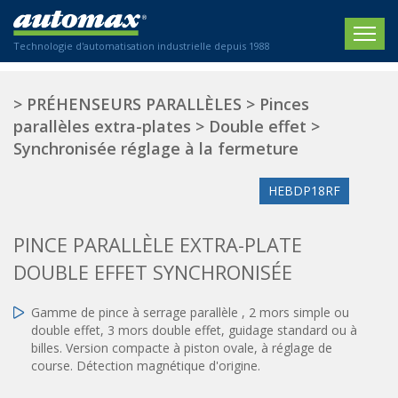
Technologie d'automatisation industrielle depuis 1988
ACCUEIL
>
PRÉHENSEURS PARALLÈLES
>
Pinces
parallèles extra-plates
>
Double effet
>
SOCIÉTÉ
Synchronisée réglage à la fermeture
PRODUITS
HEBDP18RF
ACTIONNEURS
SECTEURS
PINCE PARALLÈLE EXTRA-PLATE
Actionneurs électriques
Agriculture
CONTACT
Actionneurs normalisés
DOUBLE EFFET SYNCHRONISÉE
Emballage / Étiquetage
Actionneurs standardisés
Nous sommes heureux de vous conseiller !
Imprimerie
Gamme de pince à serrage parallèle , 2 mors simple ou
Amortisseurs hydrauliques
+33 0 254 553 811
double effet, 3 mors double effet, guidage standard ou à
Plasturgie
Régulateurs hydrauliques
billes. Version compacte à piston ovale, à réglage de
Systèmes modulaires pneumatiques
course. Détection magnétique d'origine.
Solutions personnalisées
En
Tables de translation
Textiles