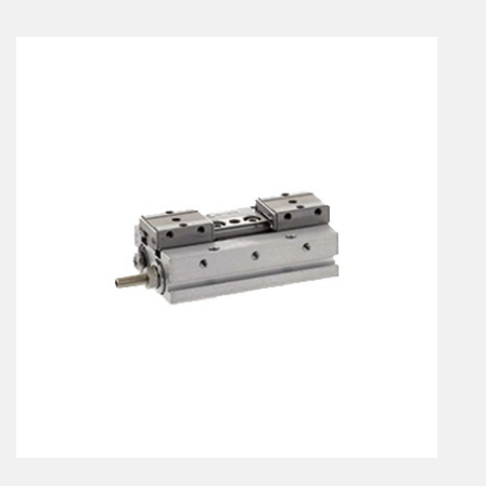
Vérins à combinaisons de mouvement
vérins rotatifs
Vérins sans tige
CONNECTIQUE
Joints tournants
CONTRÔLE DES FLUIDES
Auxiliaires de ligne
Auxiliaires de raccordement
Électrovannes tous fluides
DISTRIBUTEURS
Commande à pédale
Commande électrique
Commande manuelle
Commande musculaire
Commande pneumatique