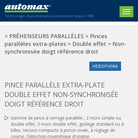
Technologie d'automatisation industrielle depuis 1988
ACCUEIL
>
PRÉHENSEURS PARALLÈLES
>
Pinces
parallèles extra-plates
>
Double effet
>
Non-
SOCIÉTÉ
synchronisée doigt référence droit
PRODUITS
HEBDPH08A
ACTIONNEURS
SECTEURS
PINCE PARALLÈLE EXTRA-PLATE
Actionneurs électriques
Agriculture
CONTACT
Actionneurs normalisés
DOUBLE EFFET NON-SYNCHRONISÉE
Emballage / Étiquetage
Actionneurs standardisés
DOIGT RÉFÉRENCE DROIT
Nous sommes heureux de vous conseiller !
Imprimerie
Amortisseurs hydrauliques
+33 0 254 553 811
Plasturgie
Régulateurs hydrauliques
Gamme de pince à serrage parallèle , 2 mors simple ou
double effet, 3 mors double effet, guidage standard ou à
Systèmes modulaires pneumatiques
Solutions personnalisées
En
billes. Version compacte à piston ovale, à réglage de
Tables de translation
course. Détection magnétique d'origine.
Textiles