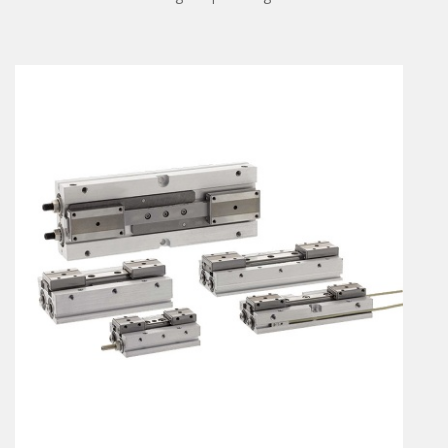
Vérins à combinaisons de mouvement
vérins rotatifs
Vérins sans tige
CONNECTIQUE
Joints tournants
CONTRÔLE DES FLUIDES
Auxiliaires de ligne
Auxiliaires de raccordement
Électrovannes tous fluides
DISTRIBUTEURS
Commande à pédale
Commande électrique
Commande manuelle
Commande musculaire
Commande pneumatique