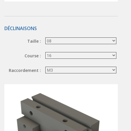
ÉLECTROVANNES DE DÉCOLMATAGE
Électrovannes à jet pulsé
Vannes à jet pulsé
DÉCLINAISONS
OUTILS COUPANTS
Taille :
Ciseaux pneumatiques
Course :
Couteaux pneumatiques
PINCES DE PRÉHENSION
Raccordement :
Préhenseurs angulaires
Préhenseurs parallèles
TRAITEMENT D'AIR
Traitements d'air
Traitements d'air - Accessoires
Traitements d'air - Ioniseurs
Traitements d'air compacts