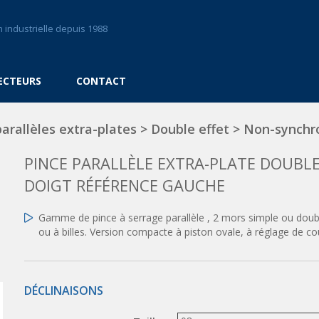
 industrielle depuis 1988
ECTEURS
CONTACT
parallèles extra-plates
>
Double effet
>
Non-synchro
PINCE PARALLÈLE EXTRA-PLATE DOUBL
DOIGT RÉFÉRENCE GAUCHE
Gamme de pince à serrage parallèle , 2 mors simple ou doubl
ou à billes. Version compacte à piston ovale, à réglage de c
DÉCLINAISONS