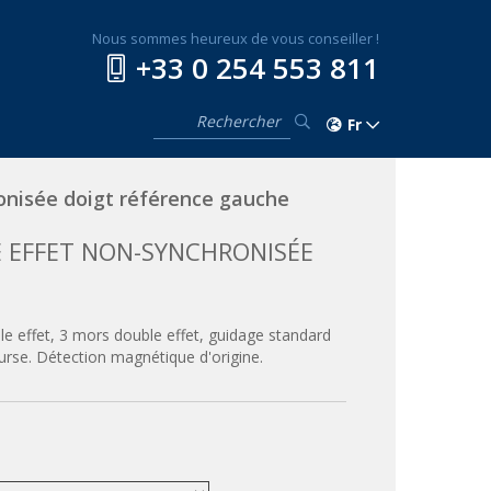
Nous sommes heureux de vous conseiller !
+33 0 254 553 811
Fr
nisée doigt référence gauche
E EFFET NON-SYNCHRONISÉE
e effet, 3 mors double effet, guidage standard
ourse. Détection magnétique d'origine.