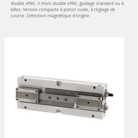
double effet, 3 mors double effet, guidage standard ou à
Vérins à combinaisons de mouvement
billes. Version compacte à piston ovale, à réglage de
vérins rotatifs
course. Détection magnétique d'origine.
Vérins sans tige
CONNECTIQUE
Joints tournants
CONTRÔLE DES FLUIDES
Auxiliaires de ligne
Auxiliaires de raccordement
Électrovannes tous fluides
DISTRIBUTEURS
Commande à pédale
Commande électrique
Commande manuelle
Commande musculaire
Commande pneumatique