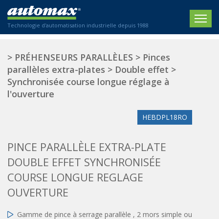
Technologie d'automatisation industrielle depuis 1988
ACCUEIL
>
PRÉHENSEURS PARALLÈLES
>
Pinces
parallèles extra-plates
>
Double effet
>
SOCIÉTÉ
Synchronisée course longue réglage à
l'ouverture
PRODUITS
ACTIONNEURS
HEBDPL18RO
SECTEURS
Actionneurs électriques
Agriculture
CONTACT
PINCE PARALLÈLE EXTRA-PLATE
Actionneurs normalisés
Emballage / Étiquetage
DOUBLE EFFET SYNCHRONISÉE
Actionneurs standardisés
Nous sommes heureux de vous conseiller !
Imprimerie
Amortisseurs hydrauliques
COURSE LONGUE REGLAGE
+33 0 254 553 811
Plasturgie
Régulateurs hydrauliques
OUVERTURE
Systèmes modulaires pneumatiques
Solutions personnalisées
En
Tables de translation
Gamme de pince à serrage parallèle , 2 mors simple ou
Textiles