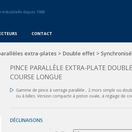
 industrielle depuis 1988
ECTEURS
CONTACT
parallèles extra-plates
>
Double effet
>
Synchronisé
PINCE PARALLÈLE EXTRA-PLATE DOUBLE
COURSE LONGUE
Gamme de pince à serrage parallèle , 2 mors simple ou doubl
ou à billes. Version compacte à piston ovale, à réglage de c
DÉCLINAISONS