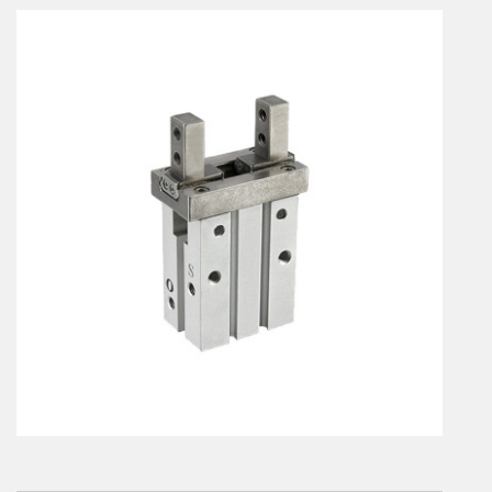
Vérins à combinaisons de mouvement
vérins rotatifs
Vérins sans tige
CONNECTIQUE
Joints tournants
CONTRÔLE DES FLUIDES
Auxiliaires de ligne
Auxiliaires de raccordement
Électrovannes tous fluides
DISTRIBUTEURS
Commande à pédale
Commande électrique
Commande manuelle
Commande musculaire
Commande pneumatique