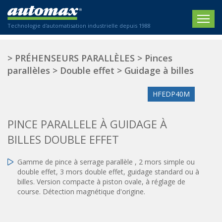
Technologie d'automatisation industrielle depuis 1988
ACCUEIL
>
PRÉHENSEURS PARALLÈLES
>
Pinces
parallèles
>
Double effet
>
Guidage à billes
SOCIÉTÉ
HFEDP40M
PRODUITS
ACTIONNEURS
SECTEURS
PINCE PARALLELE À GUIDAGE À
Actionneurs électriques
BILLES DOUBLE EFFET
Agriculture
CONTACT
Actionneurs normalisés
Emballage / Étiquetage
Gamme de pince à serrage parallèle , 2 mors simple ou
Actionneurs standardisés
Nous sommes heureux de vous conseiller !
Imprimerie
double effet, 3 mors double effet, guidage standard ou à
Amortisseurs hydrauliques
+33 0 254 553 811
billes. Version compacte à piston ovale, à réglage de
Plasturgie
Régulateurs hydrauliques
course. Détection magnétique d'origine.
Systèmes modulaires pneumatiques
Solutions personnalisées
En
Tables de translation
Textiles