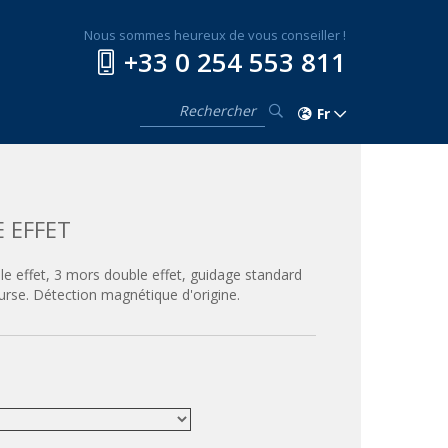
Nous sommes heureux de vous conseiller !
+33 0 254 553 811
Fr
E EFFET
e effet, 3 mors double effet, guidage standard
ourse. Détection magnétique d'origine.