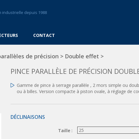
 industrielle depuis 1988
ECTEURS
CONTACT
arallèles de précision
>
Double effet
>
PINCE PARALLÈLE DE PRÉCISION DOUBL
Gamme de pince à serrage parallèle , 2 mors simple ou doubl
ou à billes. Version compacte à piston ovale, à réglage de c
DÉCLINAISONS
Taille :