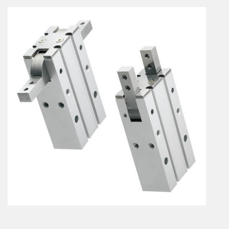
Vérins à combinaisons de mouvement
vérins rotatifs
Vérins sans tige
CONNECTIQUE
Joints tournants
CONTRÔLE DES FLUIDES
Auxiliaires de ligne
Auxiliaires de raccordement
Électrovannes tous fluides
DISTRIBUTEURS
Commande à pédale
Commande électrique
Commande manuelle
Commande musculaire
Commande pneumatique