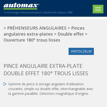
Technologie d'automatisation industrielle depuis 1988
ACCUEIL
>
PRÉHENSEURS ANGULAIRES
>
Pinces
angulaires extra-plates
>
Double effet
>
SOCIÉTÉ
Ouverture 180° trous lisses
PRODUITS
HNTDL25LM
ACTIONNEURS
SECTEURS
PINCE ANGULAIRE EXTRA-PLATE
Actionneurs électriques
Agriculture
CONTACT
Actionneurs normalisés
DOUBLE EFFET 180° TROUS LISSES
Emballage / Étiquetage
Actionneurs standardisés
Nous sommes heureux de vous conseiller !
Imprimerie
Gamme de pince à serrage angulaire d'utilisation
Amortisseurs hydrauliques
+33 0 254 553 811
courante, simple ou double effet, interchangeable avec
Plasturgie
Régulateurs hydrauliques
la gamme parallèle. Détection magnétique d'origine.
Systèmes modulaires pneumatiques
Solutions personnalisées
En
Tables de translation
Textiles