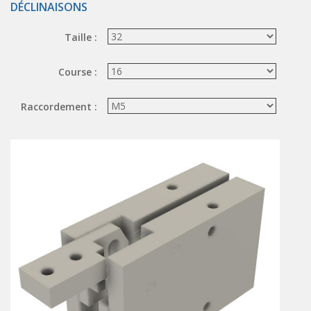
DÉCLINAISONS
ÉLECTROVANNES DE DÉCOLMATAGE
Taille :
Électrovannes à jet pulsé
Vannes à jet pulsé
Course :
OUTILS COUPANTS
Raccordement :
Ciseaux pneumatiques
Couteaux pneumatiques
PINCES DE PRÉHENSION
Préhenseurs angulaires
Préhenseurs parallèles
TRAITEMENT D'AIR
Traitements d'air
Traitements d'air - Accessoires
Traitements d'air - Ioniseurs
Traitements d'air compacts