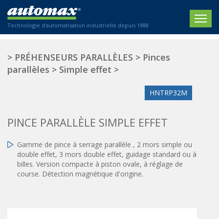
Technologie d'automatisation industrielle depuis 1988
ACCUEIL
>
PRÉHENSEURS PARALLÈLES
>
Pinces
parallèles
>
Simple effet
>
SOCIÉTÉ
HNTRP32M
PRODUITS
ACTIONNEURS
SECTEURS
PINCE PARALLÈLE SIMPLE EFFET
Actionneurs électriques
Agriculture
CONTACT
Gamme de pince à serrage parallèle , 2 mors simple ou
Actionneurs normalisés
Emballage / Étiquetage
double effet, 3 mors double effet, guidage standard ou à
Actionneurs standardisés
Nous sommes heureux de vous conseiller !
billes. Version compacte à piston ovale, à réglage de
Imprimerie
Amortisseurs hydrauliques
course. Détection magnétique d'origine.
+33 0 254 553 811
Plasturgie
Régulateurs hydrauliques
Systèmes modulaires pneumatiques
Solutions personnalisées
En
Tables de translation
Textiles