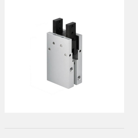
Vérins à combinaisons de mouvement
vérins rotatifs
Vérins sans tige
CONNECTIQUE
Joints tournants
CONTRÔLE DES FLUIDES
Auxiliaires de ligne
Auxiliaires de raccordement
Électrovannes tous fluides
DISTRIBUTEURS
Commande à pédale
Commande électrique
Commande manuelle
Commande musculaire
Commande pneumatique