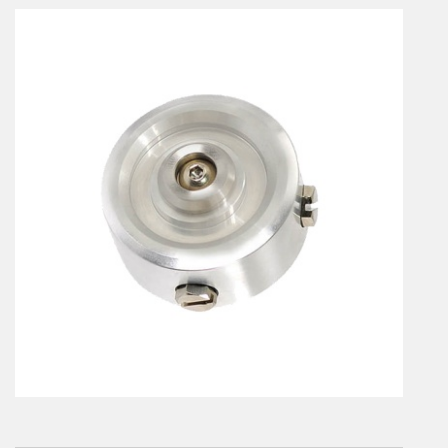
Vérins à combinaisons de mouvement
vérins rotatifs
Vérins sans tige
CONNECTIQUE
Joints tournants
CONTRÔLE DES FLUIDES
Auxiliaires de ligne
Auxiliaires de raccordement
Électrovannes tous fluides
DISTRIBUTEURS
Commande à pédale
Commande électrique
Commande manuelle
Commande musculaire
Commande pneumatique