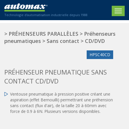
Technologie d'automatisation industrielle depuis 1988
ACCUEIL
>
PRÉHENSEURS PARALLÈLES
>
Préhenseurs
pneumatiques
>
Sans contact
>
CD/DVD
SOCIÉTÉ
HPSC40CD
PRODUITS
ACTIONNEURS
SECTEURS
PRÉHENSEUR PNEUMATIQUE SANS
Actionneurs électriques
CONTACT CD/DVD
Agriculture
CONTACT
Actionneurs normalisés
Emballage / Étiquetage
Ventouse pneumatique à pression positive créant une
Actionneurs standardisés
Nous sommes heureux de vous conseiller !
Imprimerie
aspiration (effet Bernouilli) permettrant une préhension
Amortisseurs hydrauliques
+33 0 254 553 811
sans contact (flux d'air), de la taille 20 à 60mm avec
Plasturgie
Régulateurs hydrauliques
force de 0.9 à 6N. Plusieurs versions disponibles.
Systèmes modulaires pneumatiques
Solutions personnalisées
En
Tables de translation
Textiles