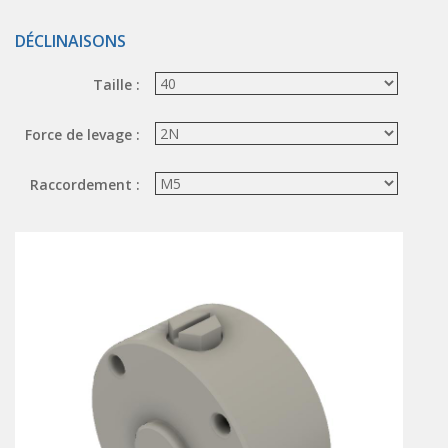
ÉLECTROVANNES DE DÉCOLMATAGE
DÉCLINAISONS
Électrovannes à jet pulsé
Taille :
Vannes à jet pulsé
OUTILS COUPANTS
Force de levage :
Ciseaux pneumatiques
Raccordement :
Couteaux pneumatiques
PINCES DE PRÉHENSION
Préhenseurs angulaires
Préhenseurs parallèles
TRAITEMENT D'AIR
Traitements d'air
Traitements d'air - Accessoires
Traitements d'air - Ioniseurs
Traitements d'air compacts