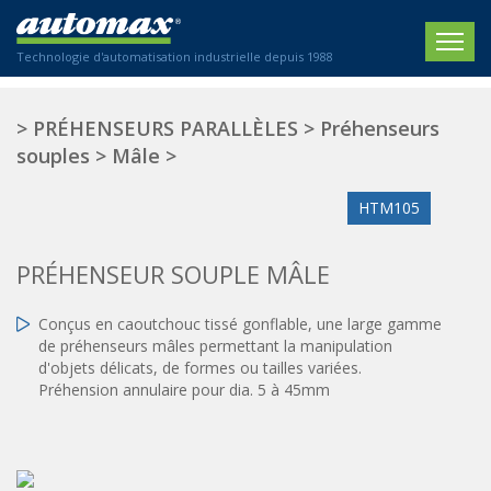
Technologie d'automatisation industrielle depuis 1988
ACCUEIL
>
PRÉHENSEURS PARALLÈLES
>
Préhenseurs
souples
>
Mâle
>
SOCIÉTÉ
HTM105
PRODUITS
ACTIONNEURS
SECTEURS
PRÉHENSEUR SOUPLE MÂLE
Actionneurs électriques
Agriculture
CONTACT
Conçus en caoutchouc tissé gonflable, une large gamme
Actionneurs normalisés
Emballage / Étiquetage
de préhenseurs mâles permettant la manipulation
Actionneurs standardisés
Nous sommes heureux de vous conseiller !
d'objets délicats, de formes ou tailles variées.
Imprimerie
Amortisseurs hydrauliques
Préhension annulaire pour dia. 5 à 45mm
+33 0 254 553 811
Plasturgie
Régulateurs hydrauliques
Systèmes modulaires pneumatiques
Solutions personnalisées
En
Tables de translation
Textiles