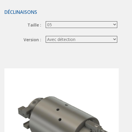
ÉLECTROVANNES DE DÉCOLMATAGE
DÉCLINAISONS
Électrovannes à jet pulsé
Taille :
Vannes à jet pulsé
OUTILS COUPANTS
Version :
Ciseaux pneumatiques
Couteaux pneumatiques
PINCES DE PRÉHENSION
Préhenseurs angulaires
Préhenseurs parallèles
TRAITEMENT D'AIR
Traitements d'air
Traitements d'air - Accessoires
Traitements d'air - Ioniseurs
Traitements d'air compacts