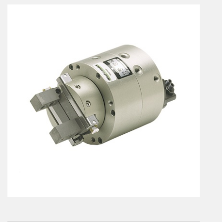
Vérins à combinaisons de mouvement
vérins rotatifs
Vérins sans tige
CONNECTIQUE
Joints tournants
CONTRÔLE DES FLUIDES
Auxiliaires de ligne
Auxiliaires de raccordement
Électrovannes tous fluides
DISTRIBUTEURS
Commande à pédale
Commande électrique
Commande manuelle
Commande musculaire
Commande pneumatique