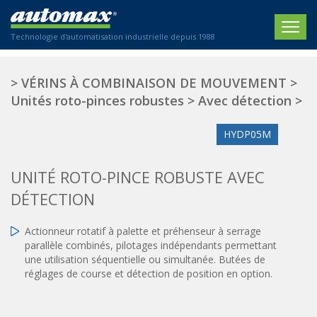
Technologie d'automatisation industrielle depuis 1988
ACCUEIL
>
VÉRINS À COMBINAISON DE MOUVEMENT
>
Unités roto-pinces robustes
>
Avec détection
>
SOCIÉTÉ
HYDP05M
PRODUITS
ACTIONNEURS
SECTEURS
UNITÉ ROTO-PINCE ROBUSTE AVEC
Actionneurs électriques
DÉTECTION
Agriculture
CONTACT
Actionneurs normalisés
Emballage / Étiquetage
Actionneur rotatif à palette et préhenseur à serrage
Actionneurs standardisés
Nous sommes heureux de vous conseiller !
Imprimerie
parallèle combinés, pilotages indépendants permettant
Amortisseurs hydrauliques
+33 0 254 553 811
une utilisation séquentielle ou simultanée. Butées de
Plasturgie
Régulateurs hydrauliques
réglages de course et détection de position en option.
Systèmes modulaires pneumatiques
Solutions personnalisées
En
Tables de translation
Textiles