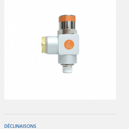
Vérins à combinaisons de mouvement
vérins rotatifs
Vérins sans tige
CONNECTIQUE
Joints tournants
CONTRÔLE DES FLUIDES
Auxiliaires de ligne
Auxiliaires de raccordement
Électrovannes tous fluides
DISTRIBUTEURS
Commande à pédale
Commande électrique
Commande manuelle
Commande musculaire
DÉCLINAISONS
Commande pneumatique