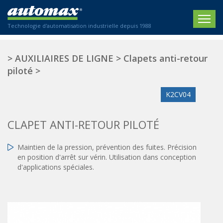
Technologie d'automatisation industrielle depuis 1988
ACCUEIL
>
AUXILIAIRES DE LIGNE
>
Clapets anti-retour
piloté
>
SOCIÉTÉ
K2CV04
PRODUITS
ACTIONNEURS
SECTEURS
CLAPET ANTI-RETOUR PILOTÉ
Actionneurs électriques
Agriculture
CONTACT
Maintien de la pression, prévention des fuites. Précision
Actionneurs normalisés
Emballage / Étiquetage
en position d'arrêt sur vérin. Utilisation dans conception
Actionneurs standardisés
Nous sommes heureux de vous conseiller !
d'applications spéciales.
Imprimerie
Amortisseurs hydrauliques
+33 0 254 553 811
Plasturgie
Régulateurs hydrauliques
Systèmes modulaires pneumatiques
Solutions personnalisées
En
Tables de translation
Textiles