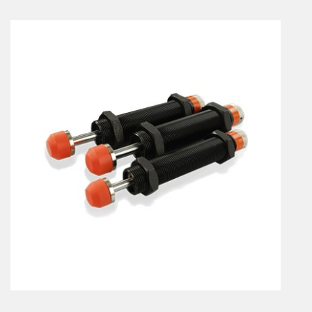
Vérins à combinaisons de mouvement
vérins rotatifs
Vérins sans tige
CONNECTIQUE
Joints tournants
CONTRÔLE DES FLUIDES
Auxiliaires de ligne
Auxiliaires de raccordement
Électrovannes tous fluides
DISTRIBUTEURS
Commande à pédale
Commande électrique
Commande manuelle
Commande musculaire
Commande pneumatique