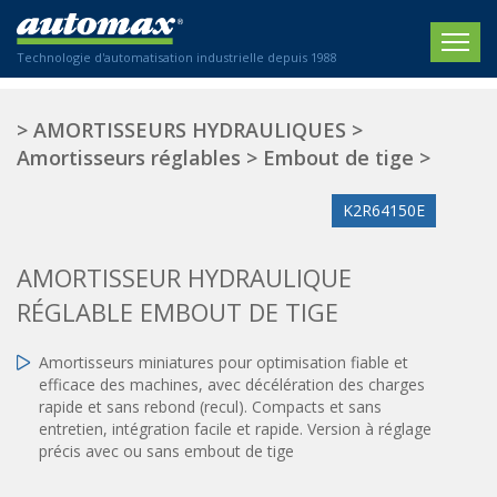
Technologie d'automatisation industrielle depuis 1988
ACCUEIL
>
AMORTISSEURS HYDRAULIQUES
>
Amortisseurs réglables
>
Embout de tige
>
SOCIÉTÉ
K2R64150E
PRODUITS
ACTIONNEURS
SECTEURS
AMORTISSEUR HYDRAULIQUE
Actionneurs électriques
RÉGLABLE EMBOUT DE TIGE
Agriculture
CONTACT
Actionneurs normalisés
Emballage / Étiquetage
Amortisseurs miniatures pour optimisation fiable et
Actionneurs standardisés
Nous sommes heureux de vous conseiller !
Imprimerie
efficace des machines, avec décélération des charges
Amortisseurs hydrauliques
+33 0 254 553 811
rapide et sans rebond (recul). Compacts et sans
Plasturgie
Régulateurs hydrauliques
entretien, intégration facile et rapide. Version à réglage
précis avec ou sans embout de tige
Systèmes modulaires pneumatiques
Solutions personnalisées
En
Tables de translation
Textiles