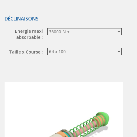
ÉLECTROVANNES DE DÉCOLMATAGE
DÉCLINAISONS
Électrovannes à jet pulsé
Vannes à jet pulsé
Energie maxi
OUTILS COUPANTS
absorbable :
Ciseaux pneumatiques
Taille x Course :
Couteaux pneumatiques
PINCES DE PRÉHENSION
Préhenseurs angulaires
Préhenseurs parallèles
TRAITEMENT D'AIR
Traitements d'air
Traitements d'air - Accessoires
Traitements d'air - Ioniseurs
Traitements d'air compacts