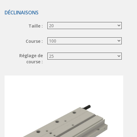
ÉLECTROVANNES DE DÉCOLMATAGE
DÉCLINAISONS
Électrovannes à jet pulsé
Taille :
Vannes à jet pulsé
OUTILS COUPANTS
Course :
Ciseaux pneumatiques
Réglage de
Couteaux pneumatiques
course :
PINCES DE PRÉHENSION
Préhenseurs angulaires
Préhenseurs parallèles
TRAITEMENT D'AIR
Traitements d'air
Traitements d'air - Accessoires
Traitements d'air - Ioniseurs
Traitements d'air compacts