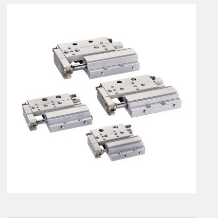
Vérins à combinaisons de mouvement
vérins rotatifs
Vérins sans tige
CONNECTIQUE
Joints tournants
CONTRÔLE DES FLUIDES
Auxiliaires de ligne
Auxiliaires de raccordement
Électrovannes tous fluides
DISTRIBUTEURS
Commande à pédale
Commande électrique
Commande manuelle
Commande musculaire
Commande pneumatique