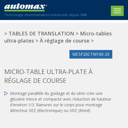
Technologie d'automatisation industrielle depuis 1988
ACCUEIL
>
TABLES DE TRANSLATION
>
Micro-tables
ultra-plates
>
À réglage de course
>
SOCIÉTÉ
MCSF20CTM100-25
PRODUITS
ACTIONNEURS
SECTEURS
MICRO-TABLE ULTRA-PLATE À
Actionneurs électriques
RÉGLAGE DE COURSE
Agriculture
CONTACT
Actionneurs normalisés
Emballage / Étiquetage
Montage parallèle du guidage et du vérin crée une
Actionneurs standardisés
Nous sommes heureux de vous conseiller !
Imprimerie
glissière mince et compacte avec réduction de hauteur
Amortisseurs hydrauliques
+33 0 254 553 811
d'environ 1/3. Rainures sur le corps pour montage
Plasturgie
Régulateurs hydrauliques
détecteur XEZ (électronique) ou XRZ (Reed)
Systèmes modulaires pneumatiques
Solutions personnalisées
En
Tables de translation
Textiles