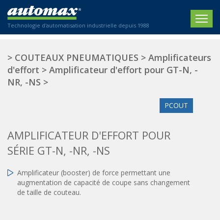
Technologie d'automatisation industrielle depuis 1988
ACCUEIL
>
COUTEAUX PNEUMATIQUES
>
Amplificateurs
d'effort
>
Amplificateur d'effort pour GT-N, -
SOCIÉTÉ
NR, -NS
>
PRODUITS
PCOUT
ACTIONNEURS
SECTEURS
AMPLIFICATEUR D'EFFORT POUR
Actionneurs électriques
Agriculture
CONTACT
Actionneurs normalisés
SÉRIE GT-N, -NR, -NS
Emballage / Étiquetage
Actionneurs standardisés
Nous sommes heureux de vous conseiller !
Imprimerie
Amplificateur (booster) de force permettant une
Amortisseurs hydrauliques
+33 0 254 553 811
augmentation de capacité de coupe sans changement
Plasturgie
Régulateurs hydrauliques
de taille de couteau.
Systèmes modulaires pneumatiques
Solutions personnalisées
En
Tables de translation
Textiles