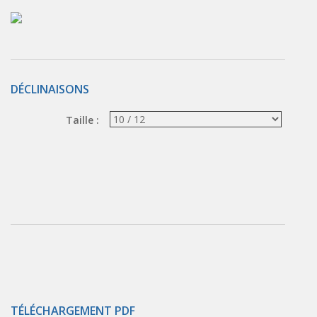
Vérins à combinaisons de mouvement
vérins rotatifs
Vérins sans tige
CONNECTIQUE
DÉCLINAISONS
Joints tournants
CONTRÔLE DES FLUIDES
Taille :
Auxiliaires de ligne
Auxiliaires de raccordement
Électrovannes tous fluides
DISTRIBUTEURS
Commande à pédale
Commande électrique
Commande manuelle
Commande musculaire
TÉLÉCHARGEMENT PDF
Commande pneumatique