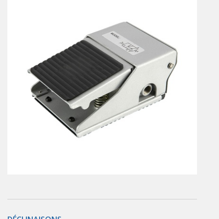
Vérins à combinaisons de mouvement
vérins rotatifs
Vérins sans tige
CONNECTIQUE
Joints tournants
CONTRÔLE DES FLUIDES
Auxiliaires de ligne
Auxiliaires de raccordement
Électrovannes tous fluides
DISTRIBUTEURS
Commande à pédale
Commande électrique
Commande manuelle
Commande musculaire
Commande pneumatique