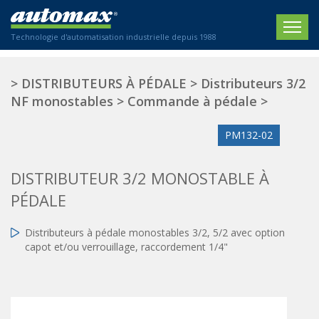
Technologie d'automatisation industrielle depuis 1988
ACCUEIL
>
DISTRIBUTEURS À PÉDALE
>
Distributeurs 3/2
NF monostables
>
Commande à pédale
>
SOCIÉTÉ
PM132-02
PRODUITS
ACTIONNEURS
SECTEURS
DISTRIBUTEUR 3/2 MONOSTABLE À
Actionneurs électriques
PÉDALE
Agriculture
CONTACT
Actionneurs normalisés
Emballage / Étiquetage
Distributeurs à pédale monostables 3/2, 5/2 avec option
Actionneurs standardisés
Nous sommes heureux de vous conseiller !
Imprimerie
capot et/ou verrouillage, raccordement 1/4"
Amortisseurs hydrauliques
+33 0 254 553 811
Plasturgie
Régulateurs hydrauliques
Systèmes modulaires pneumatiques
Solutions personnalisées
En
Tables de translation
Textiles