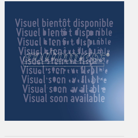
Vérins à combinaisons de mouvement
vérins rotatifs
Vérins sans tige
CONNECTIQUE
Joints tournants
CONTRÔLE DES FLUIDES
Auxiliaires de ligne
Auxiliaires de raccordement
Électrovannes tous fluides
DISTRIBUTEURS
Commande à pédale
Commande électrique
Commande manuelle
Commande musculaire
Commande pneumatique