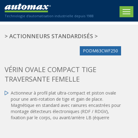
Technologie d'automatisation industrielle depuis 1988
ACCUEIL
>
ACTIONNEURS STANDARDISÉS
>
SOCIÉTÉ
PODM63CWF250
PRODUITS
VÉRIN OVALE COMPACT TIGE
ACTIONNEURS
SECTEURS
TRAVERSANTE FEMELLE
Actionneurs électriques
Agriculture
CONTACT
Actionneurs normalisés
Actionneur à profil plat ultra-compact et piston ovale
Emballage / Étiquetage
pour une anti-rotation de tige et gain de place.
Actionneurs standardisés
Nous sommes heureux de vous conseiller !
Magnétique en standard avec rainures encastrées pour
Imprimerie
Amortisseurs hydrauliques
montage détecteurs électroniques (RDF / RDGV),
+33 0 254 553 811
Plasturgie
Régulateurs hydrauliques
fixation par le corps, ou avant/arrière LB (équerre
Systèmes modulaires pneumatiques
Solutions personnalisées
En
Tables de translation
Textiles