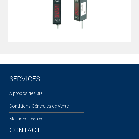
ÉLECTROVANNES DE DÉCOLMATAGE
Électrovannes à jet pulsé
Vannes à jet pulsé
OUTILS COUPANTS
Ciseaux pneumatiques
Couteaux pneumatiques
PINCES DE PRÉHENSION
SERVICES
Préhenseurs angulaires
Préhenseurs parallèles
A propos des 3D
TRAITEMENT D'AIR
Conditions Générales de Vente
Traitements d'air
Mentions Légales
Traitements d'air - Accessoires
Traitements d'air - Ioniseurs
CONTACT
Traitements d'air compacts