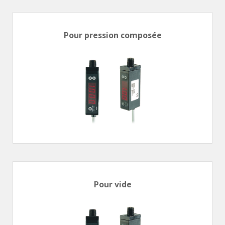
Vérins à combinaisons de mouvement
vérins rotatifs
Vérins sans tige
Pour pression composée
CONNECTIQUE
Joints tournants
CONTRÔLE DES FLUIDES
Auxiliaires de ligne
Auxiliaires de raccordement
Électrovannes tous fluides
DISTRIBUTEURS
Commande à pédale
Commande électrique
Pour vide
Commande manuelle
Commande musculaire
Commande pneumatique