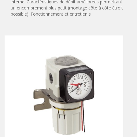
interne. Caractéristiques de débit améliorées permettant
Vérins à combinaisons de mouvement
un encombrement plus petit (montage côte à côte étroit
vérins rotatifs
possible). Fonctionnement et entretien s
Vérins sans tige
CONNECTIQUE
Joints tournants
CONTRÔLE DES FLUIDES
Auxiliaires de ligne
Auxiliaires de raccordement
Électrovannes tous fluides
DISTRIBUTEURS
Commande à pédale
Commande électrique
Commande manuelle
Commande musculaire
Commande pneumatique