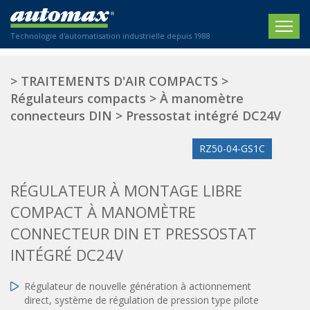
Technologie d'automatisation industrielle depuis 1988
ACCUEIL
>
TRAITEMENTS D'AIR COMPACTS
>
Régulateurs compacts
>
À manomètre
SOCIÉTÉ
connecteurs DIN
>
Pressostat intégré DC24V
PRODUITS
RZ50-04-GS1C
ACTIONNEURS
SECTEURS
RÉGULATEUR À MONTAGE LIBRE
Actionneurs électriques
Agriculture
CONTACT
Actionneurs normalisés
COMPACT À MANOMÈTRE
Emballage / Étiquetage
Actionneurs standardisés
CONNECTEUR DIN ET PRESSOSTAT
Nous sommes heureux de vous conseiller !
Imprimerie
Amortisseurs hydrauliques
+33 0 254 553 811
INTÉGRÉ DC24V
Plasturgie
Régulateurs hydrauliques
Systèmes modulaires pneumatiques
Solutions personnalisées
En
Régulateur de nouvelle génération à actionnement
direct, système de régulation de pression type pilote
Tables de translation
Textiles