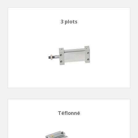
Vérins à combinaisons de mouvement
vérins rotatifs
Vérins sans tige
3 plots
CONNECTIQUE
Joints tournants
CONTRÔLE DES FLUIDES
Auxiliaires de ligne
Auxiliaires de raccordement
Électrovannes tous fluides
DISTRIBUTEURS
Commande à pédale
Commande électrique
Téflonné
Commande manuelle
Commande musculaire
Commande pneumatique