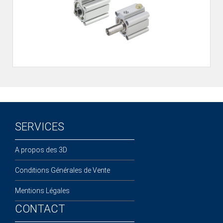
ÉLECTROVANNES DE DÉCOLMATAGE
Électrovannes à jet pulsé
Vannes à jet pulsé
OUTILS COUPANTS
Ciseaux pneumatiques
Couteaux pneumatiques
PINCES DE PRÉHENSION
SERVICES
Préhenseurs angulaires
Préhenseurs parallèles
A propos des 3D
TRAITEMENT D'AIR
Conditions Générales de Vente
Traitements d'air
Mentions Légales
Traitements d'air - Accessoires
Traitements d'air - Ioniseurs
CONTACT
Traitements d'air compacts