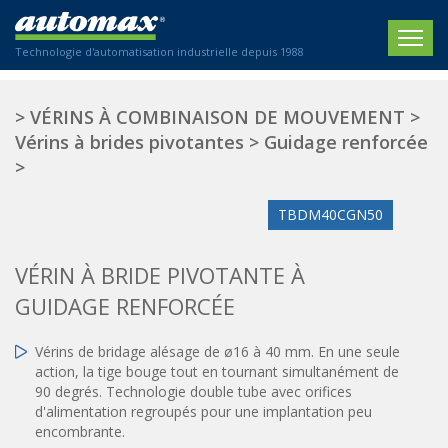
Technologie d'automatisation industrielle depuis 1988
ACCUEIL
>
VÉRINS À COMBINAISON DE MOUVEMENT
>
Vérins à brides pivotantes
>
Guidage renforcée
SOCIÉTÉ
>
PRODUITS
TBDM40CGN50
ACTIONNEURS
SECTEURS
VÉRIN À BRIDE PIVOTANTE À
Actionneurs électriques
Agriculture
CONTACT
Actionneurs normalisés
GUIDAGE RENFORCÉE
Emballage / Étiquetage
Actionneurs standardisés
Nous sommes heureux de vous conseiller !
Imprimerie
Vérins de bridage alésage de ø16 à 40 mm. En une seule
Amortisseurs hydrauliques
+33 0 254 553 811
action, la tige bouge tout en tournant simultanément de
Plasturgie
Régulateurs hydrauliques
90 degrés. Technologie double tube avec orifices
Systèmes modulaires pneumatiques
d'alimentation regroupés pour une implantation peu
Solutions personnalisées
En
encombrante.
Tables de translation
Textiles