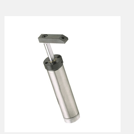
Vérins à combinaisons de mouvement
vérins rotatifs
Vérins sans tige
CONNECTIQUE
Joints tournants
CONTRÔLE DES FLUIDES
Auxiliaires de ligne
Auxiliaires de raccordement
Électrovannes tous fluides
DISTRIBUTEURS
Commande à pédale
Commande électrique
Commande manuelle
Commande musculaire
Commande pneumatique