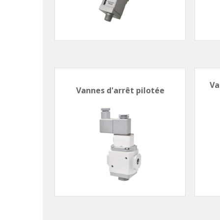
Va
Vannes d'arrêt pilotée